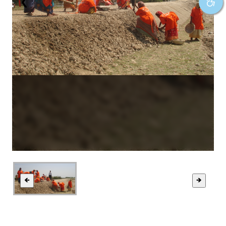
❮
❯
🡸
🡺