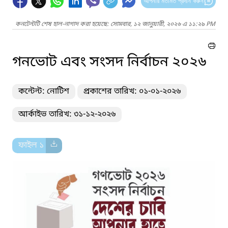
আপনার মতামত প্রদান করুন
কনটেন্টটি শেষ হাল-নাগাদ করা হয়েছে: সোমবার, ১২ জানুয়ারী, ২০২৬ এ ১১:২৯ PM
গনভোট এবং সংসদ নির্বাচন ২০২৬
কন্টেন্ট: নোটিশ
প্রকাশের তারিখ: ০১-০১-২০২৬
আর্কাইভ তারিখ: ৩১-১২-২০২৬
ফাইল ১