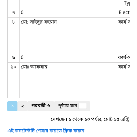
Typis
৭
0
Electric
৮
মো: সাইদুর রহমান
কার্য-সহক
৯
0
কার্য-সহক
১০
মোঃ আকরাম
কার্য-সহক
১
২
পরবর্তী
🡲
পৃষ্ঠায় যান
দেখছেন ১ থেকে ১০ পর্যন্ত, মোট ১৫ এন্ট্রি
এই কনটেন্টটি শেয়ার করতে ক্লিক করুন