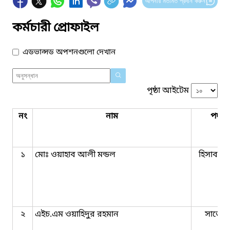
আপনার মতামত প্রদান করুন
কর্মচারী প্রোফাইল
এডভান্সড অপশনগুলো দেখান
পৃষ্ঠা আইটেম
নং
নাম
পদবি
১
মোঃ ওয়াহাব আলী মন্ডল
হিসাব-রক
২
এইচ.এম ওয়াহিদুর রহমান
সার্ভেয়