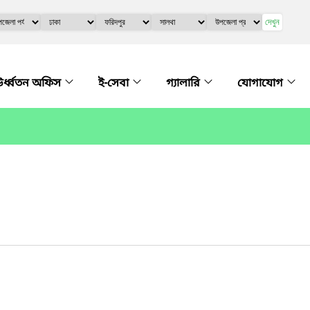
দেখুন
র্ধ্বতন অফিস
ই-সেবা
গ্যালারি
যোগাযোগ