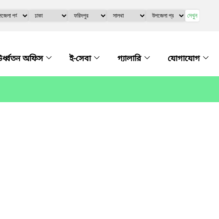
দেখুন
র্ধ্বতন অফিস
ই-সেবা
গ্যালারি
যোগাযোগ